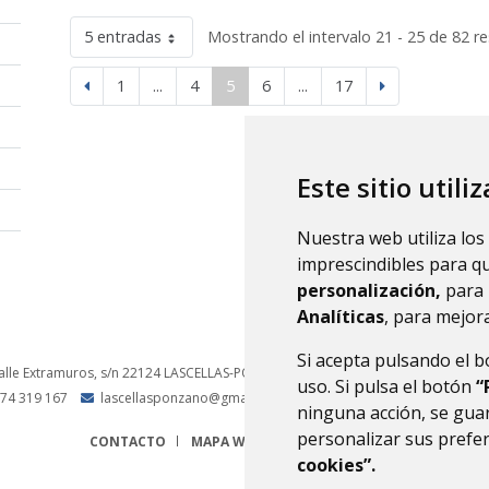
5 entradas
Mostrando el intervalo 21 - 25 de 82 re
1
...
4
5
6
...
17
Este sitio utili
Nuestra web utiliza los
imprescindibles para q
personalización,
para 
Analíticas
, para mejora
Si acepta pulsando el 
alle Extramuros, s/n
22124
LASCELLAS-PONZANO (HUESCA)
- ARAGÓN
(ESPAÑA
uso. Si pulsa el botón
“
74 319 167
lascellasponzano@gmail.com
ninguna acción, se guar
personalizar sus prefe
CONTACTO
MAPA WEB
AVISO LEGAL
PROTECCIÓN 
cookies”.