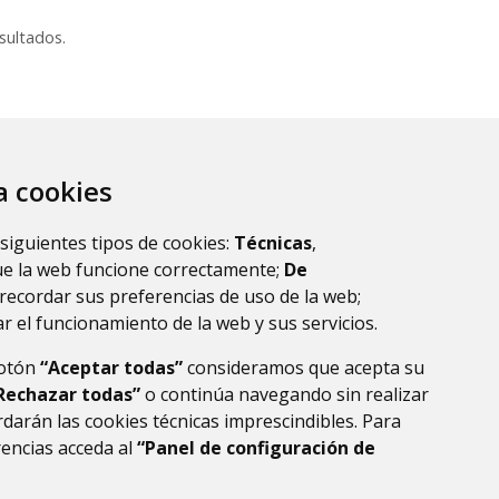
sultados.
za cookies
 siguientes tipos de cookies:
Técnicas
,
ue la web funcione correctamente;
De
recordar sus preferencias de uso de la web;
r el funcionamiento de la web y sus servicios.
botón
“Aceptar todas”
consideramos que acepta su
)
Rechazar todas”
o continúa navegando sin realizar
darán las cookies técnicas imprescindibles. Para
rencias acceda al
“Panel de configuración de
DE DATOS
ACCESIBILIDAD
POLÍTICA DE COOKIES
ENLACE EXTERNO AL