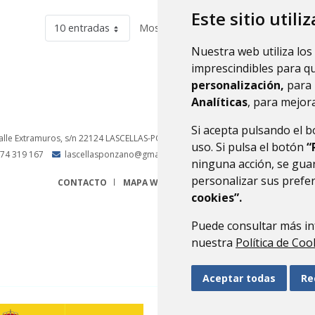
Este sitio utili
10 entradas
Mostrando el intervalo 1 - 10 de 82 r
Nuestra web utiliza los
imprescindibles para q
personalización,
para 
Analíticas
, para mejora
Si acepta pulsando el 
alle Extramuros, s/n
22124
LASCELLAS-PONZANO (HUESCA)
- ARAGÓN
(ESPAÑA
uso. Si pulsa el botón
“
74 319 167
lascellasponzano@gmail.com
ninguna acción, se guar
personalizar sus prefe
CONTACTO
MAPA WEB
AVISO LEGAL
PROTECCIÓN 
cookies”.
Puede consultar más in
nuestra
Política de Coo
Aceptar todas
Re