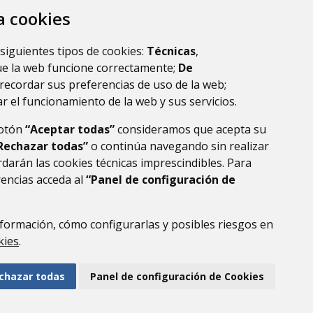
za cookies
esultados.
1
2
3
...
9
 siguientes tipos de cookies:
Técnicas
,
ue la web funcione correctamente;
De
recordar sus preferencias de uso de la web;
r el funcionamiento de la web y sus servicios.
botón
“Aceptar todas”
consideramos que acepta su
)
Rechazar todas”
o continúa navegando sin realizar
darán las cookies técnicas imprescindibles. Para
rencias acceda al
“Panel de configuración de
DE DATOS
ACCESIBILIDAD
POLÍTICA DE COOKIES
ENLACE EXTERNO AL
formación, cómo configurarlas y posibles riesgos en
kies
.
chazar todas
Panel de configuración de Cookies