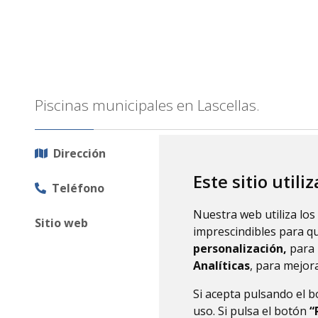
Piscinas municipales en Lascellas.
Calle Piscinas, s/n, 22124 L
Dirección
Este sitio utili
974 319 167
Teléfono
Nuestra web utiliza los
www.lascellas-ponzano.es
Sitio web
imprescindibles para q
personalización,
para 
Analíticas
, para mejora
Si acepta pulsando el 
uso. Si pulsa el botón
“