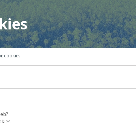
kies
DE COOKIES
web?
okies