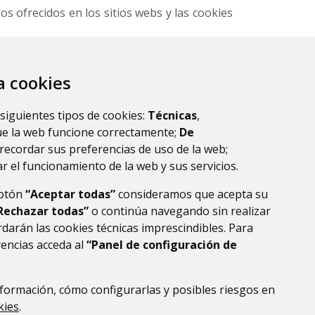
s ofrecidos en los sitios webs y las cookies
ad. No obstante, si tiene alguna duda sobre
lopd@dphuesca.es
za cookies
 siguientes tipos de cookies:
Técnicas
,
ue la web funcione correctamente;
De
recordar sus preferencias de uso de la web;
r el funcionamiento de la web y sus servicios.
botón
“Aceptar todas”
consideramos que acepta su
)
Rechazar todas”
o continúa navegando sin realizar
darán las cookies técnicas imprescindibles. Para
rencias acceda al
“Panel de configuración de
DE DATOS
ACCESIBILIDAD
POLÍTICA DE COOKIES
ENLACE EXTERNO AL
formación, cómo configurarlas y posibles riesgos en
kies
.