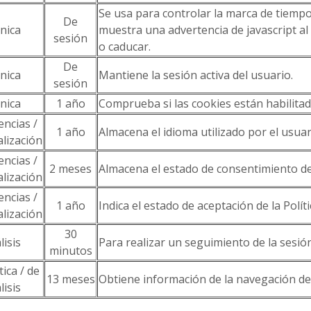
Se usa para controlar la marca de tiempo 
De
nica
muestra una advertencia de javascript al
sesión
o caducar.
De
nica
Mantiene la sesión activa del usuario.
sesión
nica
1 año
Comprueba si las cookies están habilita
encias /
1 año
Almacena el idioma utilizado por el usuar
lización
encias /
2 meses
Almacena el estado de consentimiento de
lización
encias /
1 año
Indica el estado de aceptación de la Polít
lización
30
lisis
Para realizar un seguimiento de la sesió
minutos
tica / de
13 meses
Obtiene información de la navegación de 
lisis