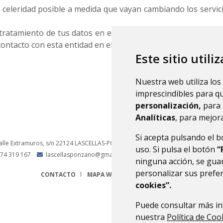
celeridad posible a medida que vayan cambiando los servicio
ratamiento de tus datos en el apartado Política de Privacid
ontacto con esta entidad en el siguiente correo electrónico:
Este sitio utili
Nuestra web utiliza los
imprescindibles para q
personalización,
para 
Analíticas
, para mejora
Si acepta pulsando el 
alle Extramuros, s/n
22124
LASCELLAS-PONZANO (HUESCA)
- ARAGÓN
(ESPAÑA
uso. Si pulsa el botón
“
74 319 167
lascellasponzano@gmail.com
ninguna acción, se guar
personalizar sus prefe
CONTACTO
MAPA WEB
AVISO LEGAL
PROTECCIÓN 
cookies”.
Puede consultar más in
nuestra
Política de Coo