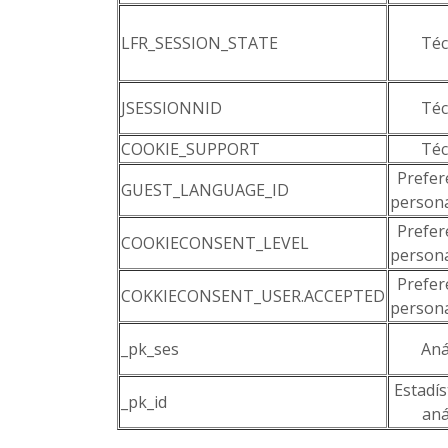
LFR_SESSION_STATE
Téc
JSESSIONNID
Téc
COOKIE_SUPPORT
Téc
Prefer
GUEST_LANGUAGE_ID
persona
Prefer
COOKIECONSENT_LEVEL
persona
Prefer
COKKIECONSENT_USER.ACCEPTED
persona
_pk_ses
Aná
Estadís
_pk_id
aná