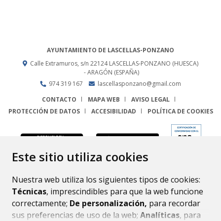
AYUNTAMIENTO DE LASCELLAS-PONZANO
Calle Extramuros, s/n
22124
LASCELLAS-PONZANO (HUESCA)
- ARAGÓN
(ESPAÑA)
974 319 167
lascellasponzano@gmail.com
CONTACTO
MAPA WEB
AVISO LEGAL
PROTECCIÓN DE DATOS
ACCESIBILIDAD
POLÍTICA DE COOKIES
ENLACE
Este sitio utiliza cookies
Nuestra web utiliza los siguientes tipos de cookies:
Técnicas
, imprescindibles para que la web funcione
correctamente;
De personalización,
para recordar
sus preferencias de uso de la web;
Analíticas
, para