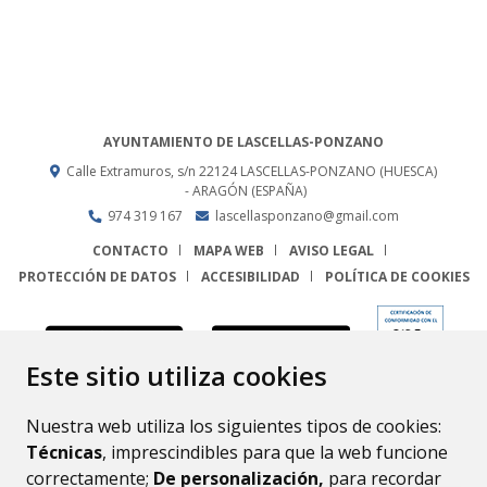
AYUNTAMIENTO DE LASCELLAS-PONZANO
Calle Extramuros, s/n
22124
LASCELLAS-PONZANO (HUESCA)
- ARAGÓN
(ESPAÑA)
974 319 167
lascellasponzano@gmail.com
CONTACTO
MAPA WEB
AVISO LEGAL
PROTECCIÓN DE DATOS
ACCESIBILIDAD
POLÍTICA DE COOKIES
ENLACE
Este sitio utiliza cookies
Nuestra web utiliza los siguientes tipos de cookies:
Técnicas
, imprescindibles para que la web funcione
correctamente;
De personalización,
para recordar