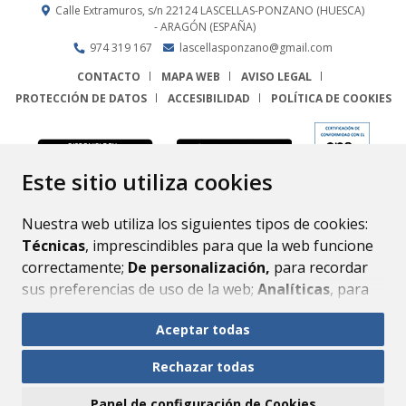
Calle Extramuros, s/n
22124
LASCELLAS-PONZANO (HUESCA)
- ARAGÓN
(ESPAÑA)
974 319 167
lascellasponzano@gmail.com
CONTACTO
MAPA WEB
AVISO LEGAL
PROTECCIÓN DE DATOS
ACCESIBILIDAD
POLÍTICA DE COOKIES
ENLACE
Este sitio utiliza cookies
Nuestra web utiliza los siguientes tipos de cookies:
Técnicas
, imprescindibles para que la web funcione
correctamente;
De personalización,
para recordar
sus preferencias de uso de la web;
Analíticas
, para
mejorar el funcionamiento de la web y sus servicios.
Aceptar todas
Si acepta pulsando el botón
“Aceptar todas”
Rechazar todas
consideramos que acepta su uso. Si pulsa el botón
“Rechazar todas”
o continúa navegando sin realizar
Panel de configuración de Cookies