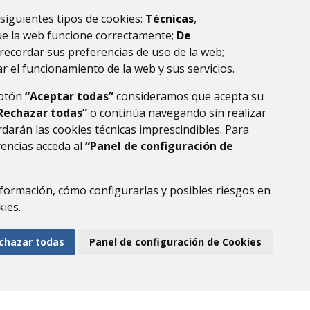
 siguientes tipos de cookies:
Técnicas
,
ue la web funcione correctamente;
De
recordar sus preferencias de uso de la web;
r el funcionamiento de la web y sus servicios.
botón
“Aceptar todas”
consideramos que acepta su
Rechazar todas”
o continúa navegando sin realizar
darán las cookies técnicas imprescindibles. Para
rencias acceda al
“Panel de configuración de
)
formación, cómo configurarlas y posibles riesgos en
DE DATOS
ACCESIBILIDAD
POLÍTICA DE COOKIES
kies
.
ENLACE EXTERNO AL
chazar todas
Panel de configuración de Cookies