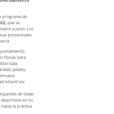
provechamiento
o programa de
22,
que se
tubre a junio. Los
ivas presenciales
marca.
 Ayuntamiento
s físicas para
útbol sala,
idad, pilates,
gimnasia
 infantil etc.
icipantes de todas
s deportivos en su
 hacia la práctica