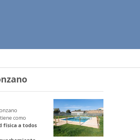
onzano
-Ponzano
 tiene como
d física a todos