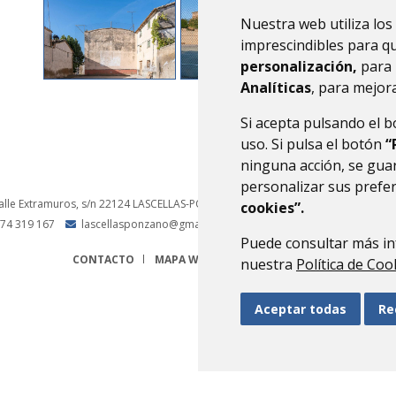
Nuestra web utiliza los
imprescindibles para q
personalización,
para 
Analíticas
, para mejora
Si acepta pulsando el 
uso. Si pulsa el botón
“
ninguna acción, se guar
personalizar sus prefe
alle Extramuros, s/n
22124
LASCELLAS-PONZANO (HUESCA)
- ARAGÓN
(ESPAÑA
cookies”.
74 319 167
lascellasponzano@gmail.com
Puede consultar más in
CONTACTO
MAPA WEB
AVISO LEGAL
PROTECCIÓN 
nuestra
Política de Coo
Aceptar todas
Re